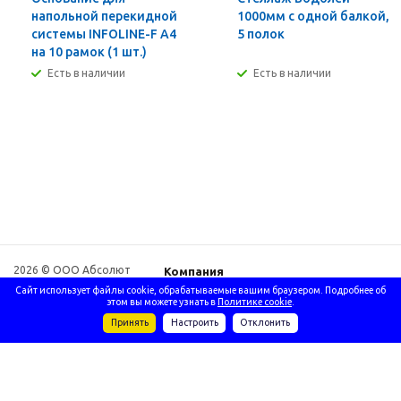
напольной перекидной
1000мм с одной балкой,
системы INFOLINE-F А4
5 полок
на 10 рамок (1 шт.)
Есть в наличии
Есть в наличии
2026 © ООО Абсолют
Компания
Сибирь
Информация
Сайт использует файлы cookie, обрабатываемые вашим браузером. Подробнее об
этом вы можете узнать в
Политике cookie
.
Принять
Настроить
Отклонить
+7 (3952) 500-083
+7 (3952) 500-084
+7 (3952) 721-
975
absolutsib@bk.ru