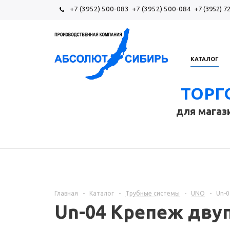
+7 (3952) 500-083
+7 (3952) 500-084
+7 (3952) 7
КАТАЛОГ
ТОРГ
для магаз
Главная
-
Каталог
-
Трубные системы
-
UNO
-
Un-0
Un-04 Крепеж дву