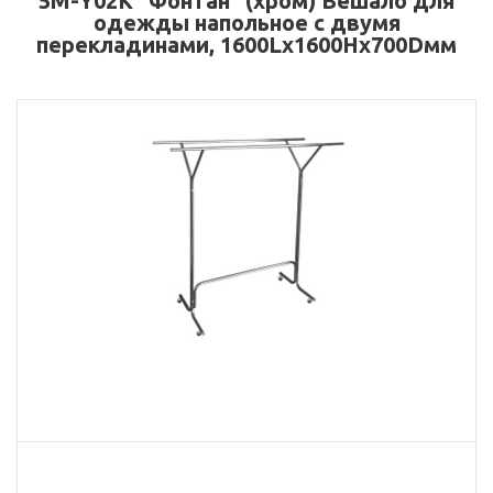
5М-Y02К "Фонтан" (хром) Вешало для
одежды напольное с двумя
перекладинами, 1600Lх1600Hx700Dмм